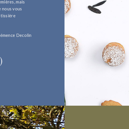
emières, mais
e nous vous
âtissière
Clémence Decolin