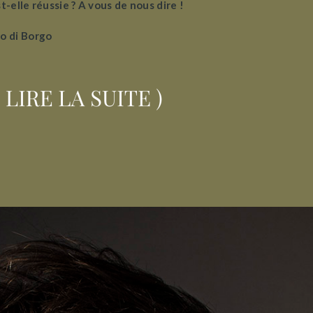
t-elle réussie ? A vous de nous dire !
o di Borgo