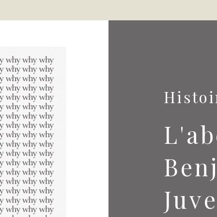
Histoi
L'ab
Ben
Juv