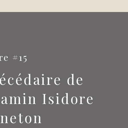
re #15
écédaire de
jamin Isidore
eneton