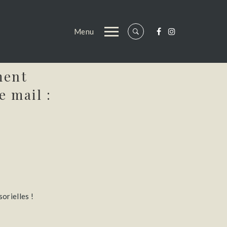
Menu
ment
e mail :
orielles !