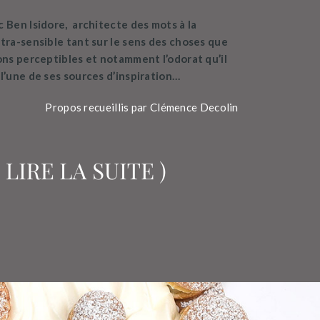
 Ben Isidore, architecte des mots à la
tra-sensible tant sur le sens des choses que
ons perceptibles et notamment l’odorat qu’il
l’une de ses sources d’inspiration…
Propos recueillis par Clémence Decolin