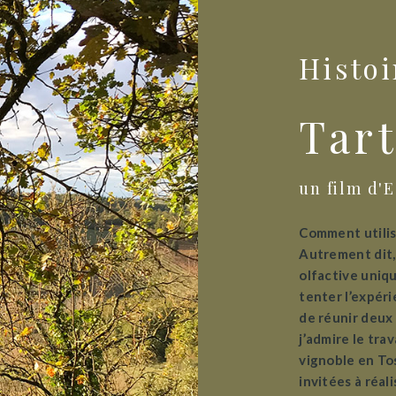
Histoi
Tart
un film d'
Comment utilise
Autrement dit,
olfactive uniq
tenter l’expéri
de réunir deux 
j’admire le tra
vignoble en Tos
invitées à réali