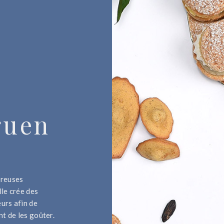
guen
breuses
lle crée des
urs afin de
nt de les goûter.