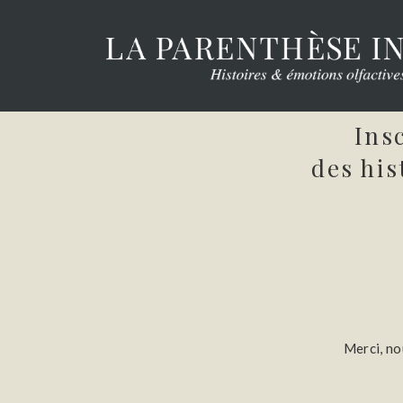
Ins
des his
Merci, no