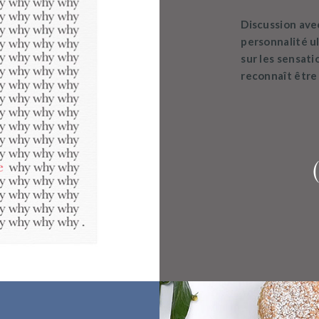
Discussion avec
personnalité ul
sur les sensati
reconnaît être 