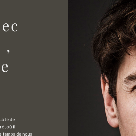
vec
 ,
ie
 côté de
é, où il
le temps de nous