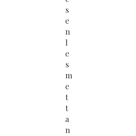
s
e
n
l
e
s
m
e
t
t
a
n