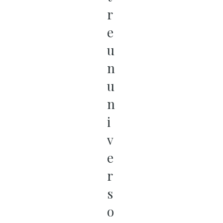
r
e
u
n
u
n
i
v
e
r
s
o