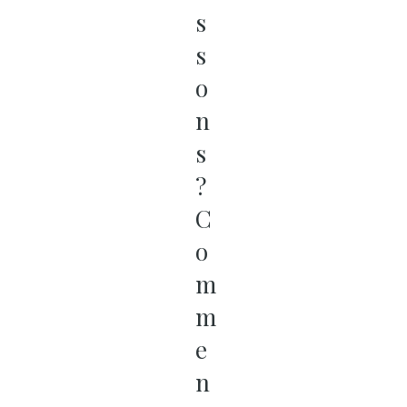
s
s
o
n
s
?
C
o
m
m
e
n