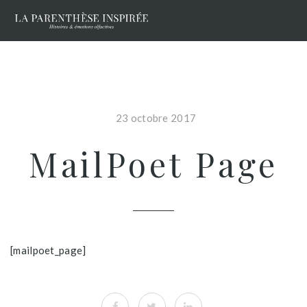
23 octobre 2017
MailPoet Page
[mailpoet_page]