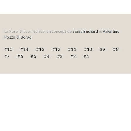
La Parenthèse inspirée, un concept de
Sonia Buchard
&
Valentine
Pozzo di Borgo
#15
#14
#13
#12
#11
#10
#9
#8
#7
#6
#5
#4
#3
#2
#1