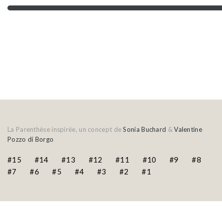
La Parenthèse inspirée, un concept de
Sonia Buchard
&
Valentine
Pozzo di Borgo
#15
#14
#13
#12
#11
#10
#9
#8
#7
#6
#5
#4
#3
#2
#1