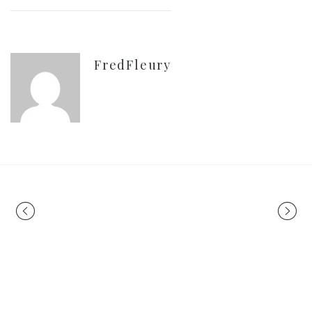
FredFleury
Portfolio
navigation