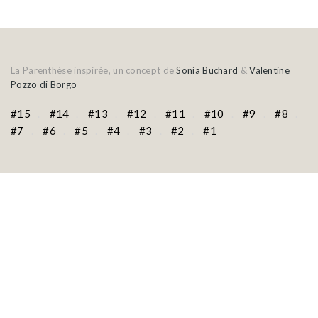
La Parenthèse inspirée, un concept de
Sonia Buchard
&
Valentine
Pozzo di Borgo
#15
#14
#13
#12
#11
#10
#9
#8
#7
#6
#5
#4
#3
#2
#1