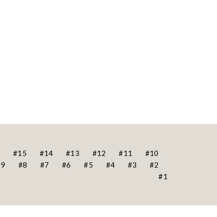
#15
#14
#13
#12
#11
#10
#9
#8
#7
#6
#5
#4
#3
#2
#1