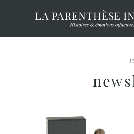
12
newsl