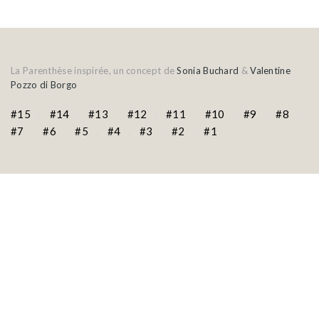
La Parenthèse inspirée, un concept de
Sonia Buchard
&
Valentine
Pozzo di Borgo
#15
#14
#13
#12
#11
#10
#9
#8
#7
#6
#5
#4
#3
#2
#1